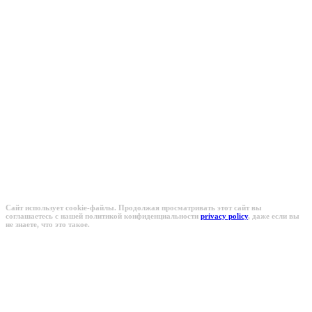
Основа вашего бизнеса
М-Технологии
Создаем успешное кондитерское и хлебопекарное
производство "под ключ" с 1995 года
Сайт использует cookie-файлы. Продолжая просматривать этот сайт вы
соглашаетесь с нашей политикой конфиденциальности
privacy policy
, даже если вы
не знаете, что это такое.
Основа вашего бизнеса