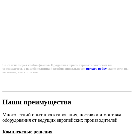
М-Технологии
-
Создаем успешное кондитерское и хлебопекарное
производство "под ключ" с 1995 года
Сайт использует cookie-файлы. Продолжая просматривать этот сайт вы
соглашаетесь с нашей политикой конфиденциальности
privacy policy
, даже если вы
не знаете, что это такое.
Наши преимущества
Многолетний опыт проектирования, поставки и монтажа
оборудования от ведущих европейских производителей
Комплексные решения